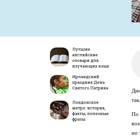
Лучшие
английские
словари для
изучающих язык
Ирландский
праздник День
Святого Патрика
Дис
так
Лондонское
метро: история,
факты, полезные
По 
фразы
воз
но 