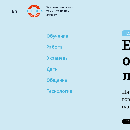
Учите английский с
En
теми, кто на нем
думает
ТЕ
Обучение
E
Работа
Экзамены
Дети
Общение
Технологии
Ин
гор
од