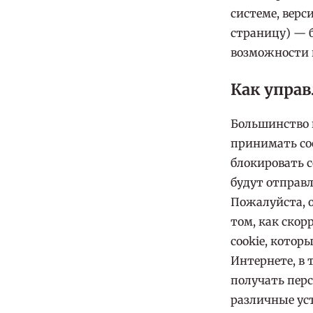
системе, верс
страницу) — 
возможности 
Как управ
Большинство 
принимать co
блокировать c
будут отправл
Пожалуйста, о
том, как скор
cookie, котор
Интернете, в 
получать пер
различные ус