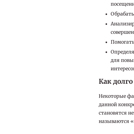
посещени
Обрабаты
Анализир
совершен
Помогать
Определя
для повы
интересо
Как долго
Некоторые фай
данной конкре
становятся н
называются «