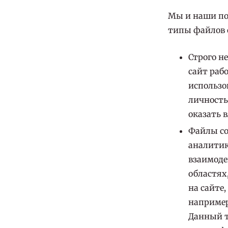
Мы и наши по
типы файлов c
Строго н
сайт раб
использо
личность
оказать 
Файлы co
аналитик
взаимоде
областях
на сайте
например
Данный т