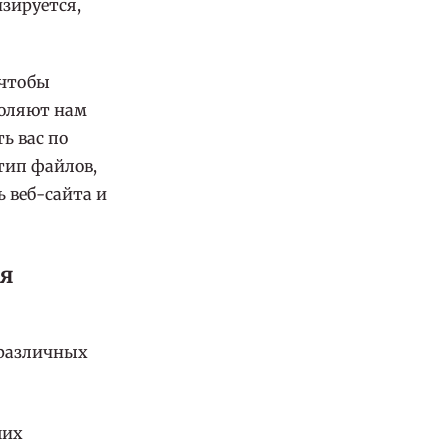
зируется,
 чтобы
воляют нам
ь вас по
тип файлов,
 веб-сайта и
ая
 различных
ших