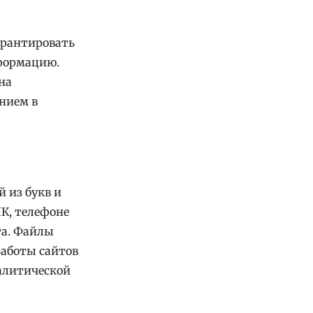
арантировать
нформацию.
на
ением в
 из букв и
К, телефоне
та. Файлы
работы сайтов
алитической