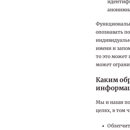
идентифи
анонимн
Функциональны
опознавать п
индивидуально
имени и запо
то это может
может огранич
Каким обр
информа
Мы и наши по
целях, в том ч
Облегчит