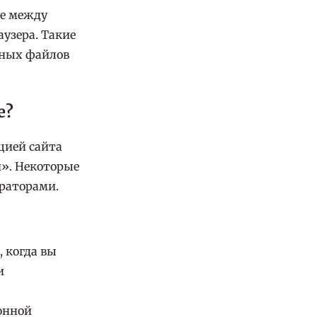
ке между
аузера. Такие
нных файлов
е?
цией сайта
и». Некоторые
ераторами.
 когда вы
и
онной