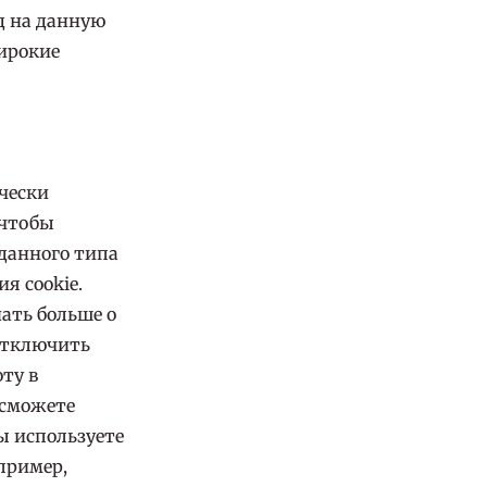
од на данную
ирокие
чески
 чтобы
 данного типа
я cookie.
нать больше о
 отключить
оту в
е сможете
ы используете
пример,