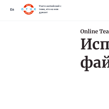
Учите английский с
En
теми, кто на нем
думает
Online Te
Исп
фай