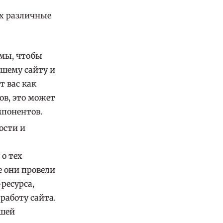
х различные
имы, чтобы
ашему сайту и
 вас как
ов, это может
мпонентов.
ости и
о тех
е они провели
ресурса,
работу сайта.
ашей