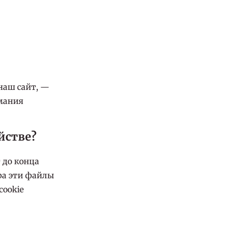
наш сайт, —
мания
йстве?
 до конца
ера эти файлы
cookie