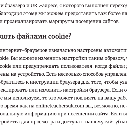
ии браузера и URL-адресе, с которого выполнен перех
благодаря этому мы можем предоставить вам более ш
и проанализировать маршруты посещения сайтов.
лять файлами cookie?
интернет-браузеров изначально настроены автомати
okie. Вы можете изменить настройки таким образом,
ookie или предупреждать пользователя, когда файлы
ены на устройство. Есть несколько способов управлени
братитесь к инструкции браузера для того, чтобы уз
ректировать или изменить настройки браузера. Если
ые мы используем, то это может повлиять на вашу раб
то время как на onlineteachersuk.com вы, возможно, н
сональную информацию при посещении сайта. Если в
тройства для просмотра и доступа к нашему сайту(на