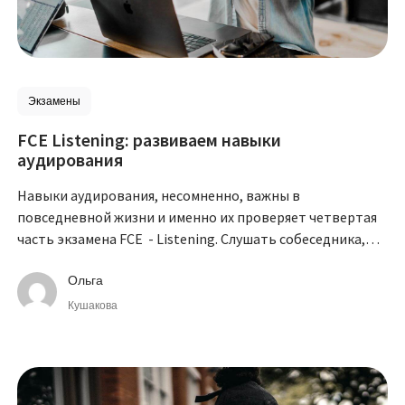
Экзамены
FCE Listening: развиваем навыки
аудирования
Навыки аудирования, несомненно, важны в
повседневной жизни и именно их проверяет четвертая
часть экзамена FCE - Listening. Слушать собеседника,
понимать радиопередачи и лекции, тексты любимых
песен или речь героев в кино позволяют хорошие
Ольга
навыки восприятия речи на слух.
Кушакова