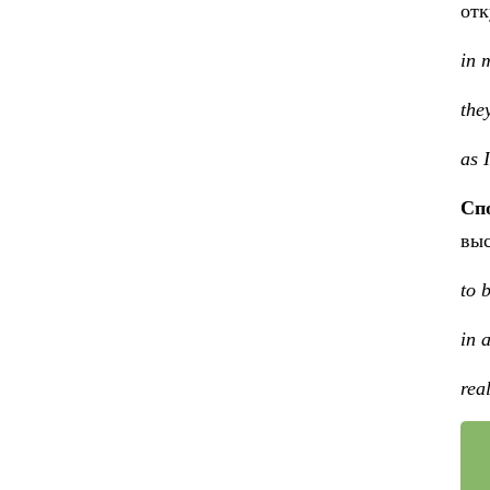
отк
in 
they
as 
Сп
выс
to 
in 
rea