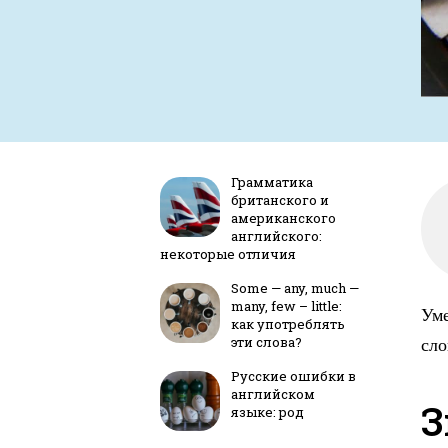
Грамматика
британского и
американского
английского:
некоторые отличия
Some — any, much —
many, few – little:
Уме
как употреблять
эти слова?
сло
Русские ошибки в
английском
З
языке: род