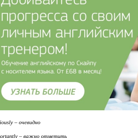
iously
–
очевидно
ortantly – важно отметить