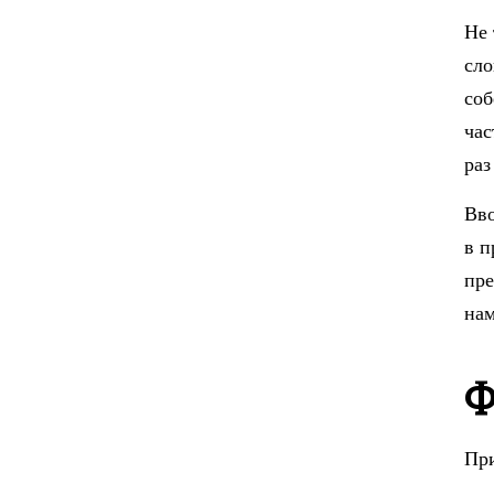
Не 
сло
соб
час
раз
Вво
в п
пре
нам
Ф
При