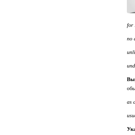
for
no 
unl
und
Вы
обы
as 
usu
Ук