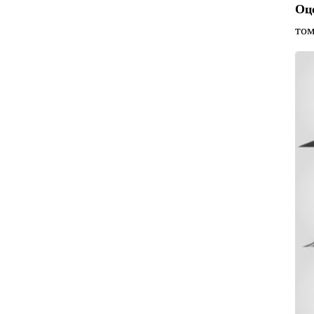
Оц
том