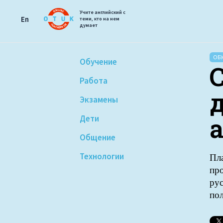
Учите английский с
En
теми, кто на нем
думает
ОБ
Обучение
Работа
Экзамены
Дети
Общение
Технологии
Пл
про
рус
по