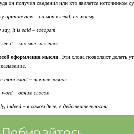
уда он получил сведения или кто является источником с
my opinion/view
–
на мой взгляд, по-моему
 say, it is said
–
говорят
I see it – как мне кажется
особ оформления мысли
. Эти слова позволяют делать у
казывание.
be more exact – точнее говоря
a word – одним словом
lly, indeed – в самом деле, в действительности