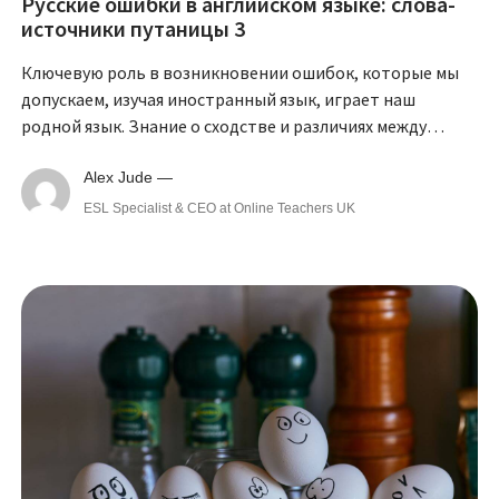
Русские ошибки в английском языке: слова-
источники путаницы 3
Ключевую роль в возникновении ошибок, которые мы
допускаем, изучая иностранный язык, играет наш
родной язык. Знание о сходстве и различиях между
русским и английским языками помогает избежать
ошибок и выучить верно построенные предложения.
Alex Jude —
ESL Specialist & CEO at Online Teachers UK